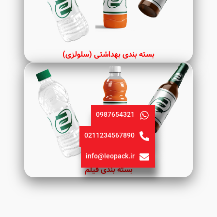
بسته بندی بهداشتی (سلولزی)
0987654321
0211234567890
info@leopack.ir
بسته بندی فیلم