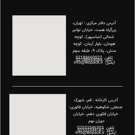
آدرس دفتر مرکزی : تهران،
بزرگراه همت، خیابان توانیر
شمالی (عباسپور)، کوچه
هومان، بلوار آرمان، کوچه
منش، پلاک ۹، طبقه سوم
تلفن 02188660022
نمابر 02188664064
ایمیل info@leopack.ir
آدرس کارخانه : قم، شهرک
صنعتی شکوهیه، خیابان فکوری،
خیابان فکوری دهم، خیابان
دوران نهم
تلفن 02533346303
نمابر 02533344167
ایمیل info@leopack.ir